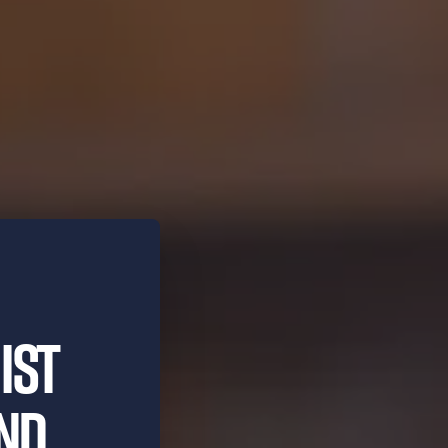
ist
nd