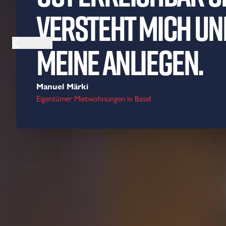
versteht mich un
meine Anliegen.
Manuel Märki
Eigentümer Mietwohnungen in Basel